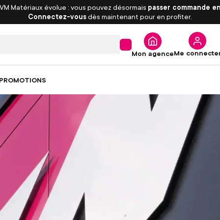
 VM Matériaux évolue : vous pouvez désormais
passer commande en
Connectez-vous
dès maintenant pour en profiter.
ssir votre chantier avec VM 
Me connecte
Mon agence
PROMOTIONS