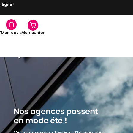
 ligne
!
Matériaux
r
Mon panier
Mon devis
Nos agences passent
en mode été !
Certains magasins changent d'horaires pour