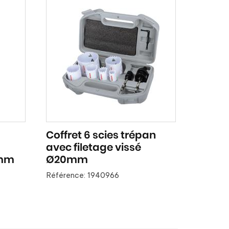
Coffret 6 scies trépan
Scie s
avec filetage vissé
280 un
3mm
Ø20mm
Référenc
Référence: 1940966