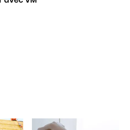
er avec VM
Plaquiste