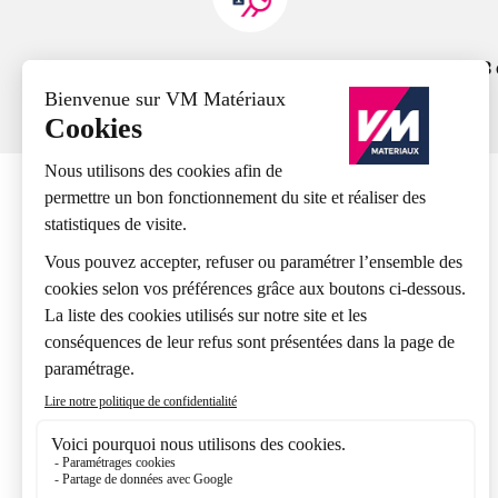
+ de 19 000 références produits
63
A propos
Nos agences
Présentation VM Matériaux
Présentation Groupe Samse
Nos marques
Nos engagements
Recrutement
Nos expertises métiers
FAQ