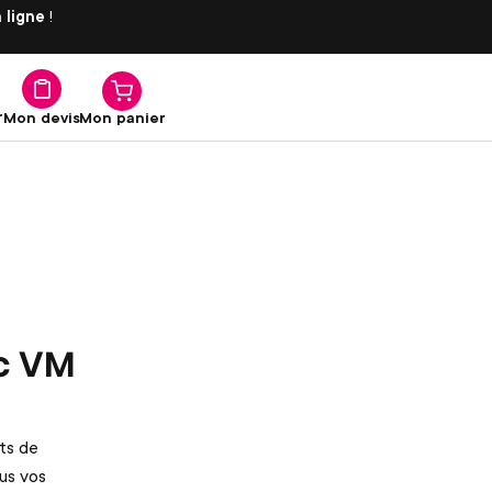
 ligne
!
r
Mon panier
Mon devis
ec VM
ts de
ous vos