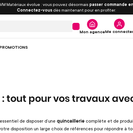
 VM Matériaux évolue : vous pouvez désormais
passer commande en
Connectez-vous
dès maintenant pour en profiter.
Me connecte
Mon agence
PROMOTIONS
e : tout pour vos travaux av
t essentiel de disposer d’une
quincaillerie
complète et de produi
votre disposition un large choix de références pour répondre à t