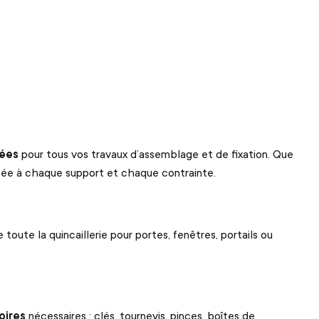
tées
pour tous vos travaux d’assemblage et de fixation. Que
aptée à chaque support et chaque contrainte.
ue toute la quincaillerie pour portes, fenêtres, portails ou
oires
nécessaires
: cl
é
s, tournevis, pinces, bo
î
tes de