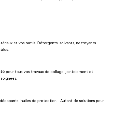
tériaux et vos outils. Détergents, solvants, nettoyants
bles.
ité
pour tous vos travaux de collage, jointoiement et
 soignées.
 d
é
capants, huiles de protection
…
Autant de solutions pour