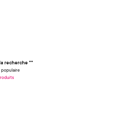
 la recherche ""
 populaire
produits