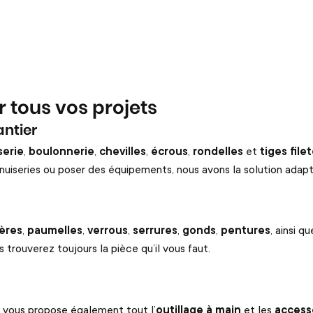
 tous vos projets
antier
serie
,
boulonnerie
,
chevilles
,
écrous
,
rondelles
et
tiges file
 menuiseries ou poser des équipements, nous avons la solution ad
ères
,
paumelles
,
verrous
,
serrures
,
gonds
,
pentures
, ainsi q
 trouverez toujours la pièce qu’il vous faut.
 vous propose également tout l’
outillage à main
et les
access