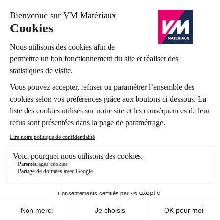
Nos agences
Présentation VM Matériaux
Présentation Groupe Samse
Nos marques
Nos engagements
Recrutement
Nos expertises métiers
FAQ
Nos services
A la recherche d'un artisan
La prise de rendez-vous en ligne
Service livraison VM Matériaux
Retrait drive sur notre plateforme de l'Herbergement (85)
Le programme de fidélité pour les professionnels
Le C.U.B
La gestion des déchets
Annuler ma commande