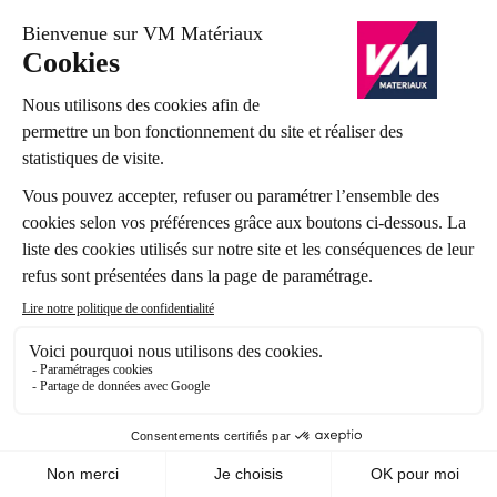
Référence: 1834563
1
2
3
4
5
6
7
Panneaux bois et dalle de
plancher : des matériaux
incontournables pour vos
travaux
Les panneaux bois et les dalles de plancher
sont
des éléments cruciaux dans de nombreux projets de
construction. Leur utilisation va au-delà du simple
revêtement, ils contribuent à la stabilité des
structures et à la réalisation d'aménagements sur