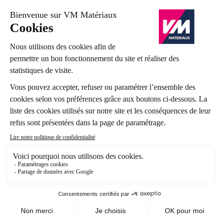
Plaque plâtre KH hydro haute dureté
BA 18mm 300x120cm
Référence: 343946
1
2
3
4