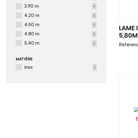
3,90 m
4
4,20 m
4
4,50 m
4
LAME I
4,80 m
4
5,80M
5,40 m
4
Référenc
MATIÈRE
inox
3