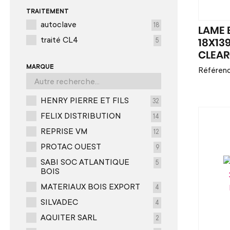
TRAITEMENT
autoclave
18
LAME
traité CL4
5
18X13
CLEAR
MARQUE
Référenc
HENRY PIERRE ET FILS
32
FELIX DISTRIBUTION
14
REPRISE VM
12
PROTAC OUEST
9
SABI SOC ATLANTIQUE
5
BOIS
MATERIAUX BOIS EXPORT
4
SILVADEC
4
AQUITER SARL
2