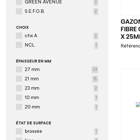
GREEN AVENUE
2
S.E.F.O.B.
2
GAZO
CHOIX
FIBRE
chx A
2
X 25M
NCL
Référen
1
ÉPAISSEUR EN MM
27 mm
23
21 mm
15
23 mm
2
10 mm
1
20 mm
1
ÉTAT DE SURFACE
brossée
1