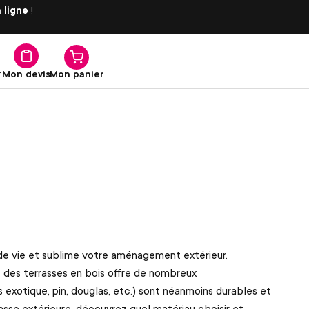
 ligne
!
r
Mon panier
Mon devis
ce de vie et sublime votre aménagement extérieur.
 des terrasses en bois offre de nombreux
 exotique, pin, douglas, etc.) sont néanmoins durables et
sse extérieure, découvrez quel matériau choisir et