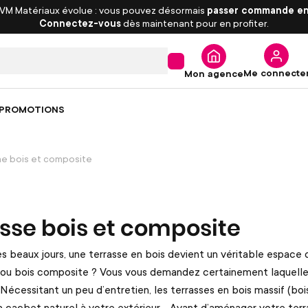
 VM Matériaux évolue : vous pouvez désormais
passer commande en
Connectez-vous
dès maintenant pour en profiter.
Me connecte
Mon agence
PROMOTIONS
e bois et composite
sse bois et composite
des beaux jours, une terrasse en bois devient un véritable espa
l ou bois composite ? Vous vous demandez certainement laquelle
écessitant un peu d’entretien, les terrasses en bois massif (bois
 cachet naturel à votre extérieur. Avant d’aménager votre terra