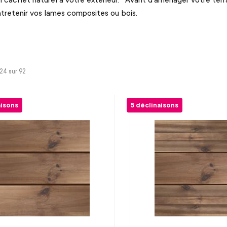
retenir vos lames composites ou bois.
-24 sur
92
aisons
5 déclinaisons