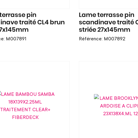
terrasse pin
Lame terrasse pin
inave traité CL4 brun
scandinave traité 
 27x145mm
striée 27x145mm
ce: M007891
Référence: M007892