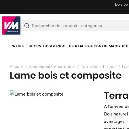
Le site
PRODUITS
SERVICES
CONSEILS
CATALOGUES
NOS MARQUES
Accueil
Aménagement extérieur
Terrasses et allées
Lam
Lame bois et composite
Terra
À l’arrivée 
Bois nature
avantages. N
apportent un