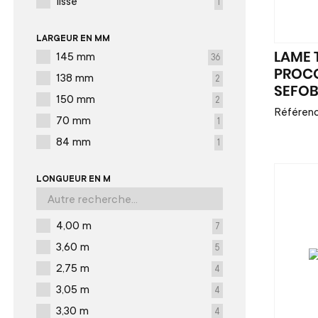
lisse
1
LARGEUR EN MM
145 mm
LAME 
36
PROCO
138 mm
2
SEFO
150 mm
2
Référen
70 mm
1
84 mm
1
LONGUEUR EN M
4,00 m
7
3,60 m
5
2,75 m
4
3,05 m
4
3,30 m
4