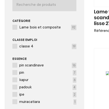
Lame 
scand
CATÉGORIE
lisse
Lame bois et composite
92
Référen
CLASSE EMPLOI
classe 4
19
ESSENCE
pin scandinave
16
pin
7
kapur
6
padouk
4
ipe
2
muiracatiara
1