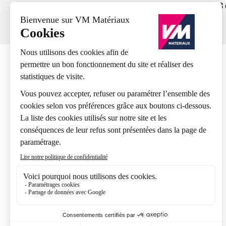
+ de 19 000 références produits
63
A propos
Nos agences
Présentation VM Matériaux
Présentation Groupe Samse
Nos marques
Nos engagements
Recrutement
Nos expertises métiers
FAQ