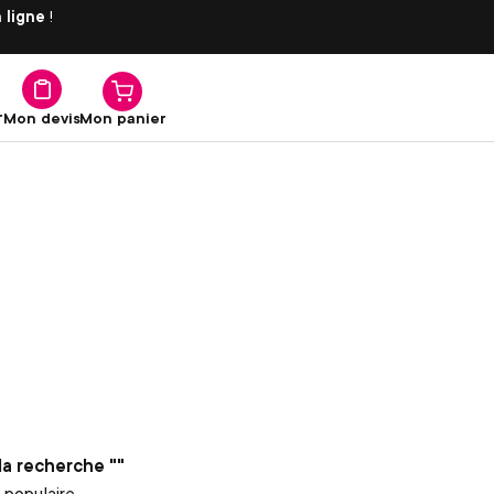
 ligne
!
r
Mon panier
Mon devis
 la recherche ""
 populaire