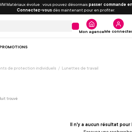
 VM Matériaux évolue : vous pouvez désormais
passer commande en
Connectez-vous
dès maintenant pour en profiter.
Me connecte
Mon agence
PROMOTIONS
ts de protection individuels
Lunettes de travail
uit trouvé
Il n'y a aucun résultat pour
Essayez une recherche