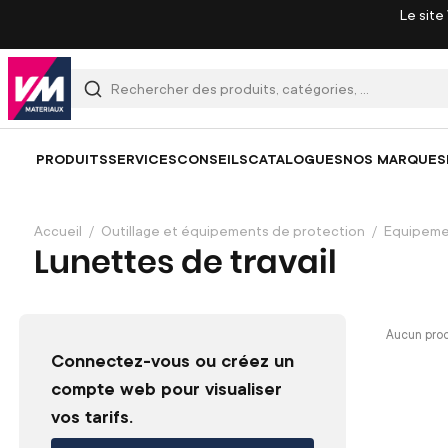
Le site
PRODUITS
SERVICES
CONSEILS
CATALOGUES
NOS MARQUES
Accueil
Outillage et équipements de protection
Equipemen
Lunettes de travail
Aucun prod
Connectez-vous ou créez un
compte web pour visualiser
vos tarifs.