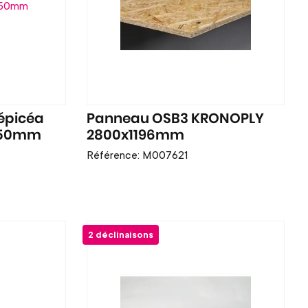
épicéa
Panneau OSB3 KRONOPLY
x150mm
2800x1196mm
Référence: M007621
2 déclinaisons