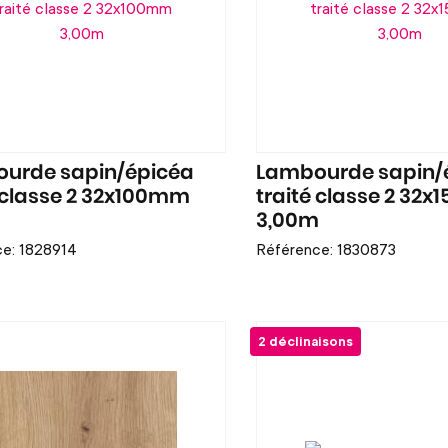
urde sapin/épicéa
Lambourde sapin/
é classe 2 32x100mm
traité classe 2 32
m
3,00m
e: 1828914
Référence: 1830873
2 déclinaisons