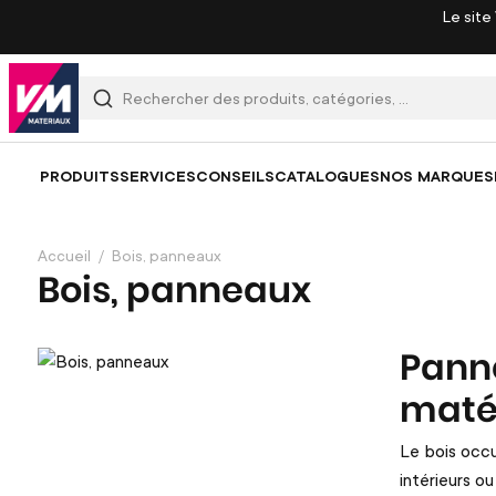
Le site
PRODUITS
SERVICES
CONSEILS
CATALOGUES
NOS MARQUES
Accueil
Bois, panneaux
Bois, panneaux
Panne
matér
Le bois occ
intérieurs o