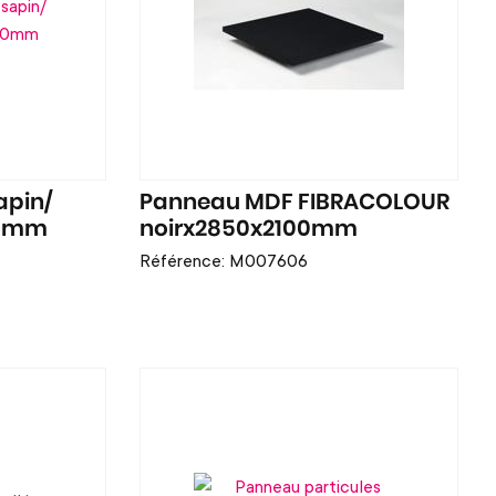
apin/
Panneau MDF FIBRACOLOUR
10mm
noirx2850x2100mm
Référence: M007606