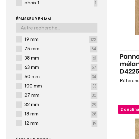
choix 1
1
ÉPAISSEUR EN MM
19 mm
122
75 mm
84
Panne
38 mm
61
mélam
63 mm
57
D4225
50 mm
34
Référen
100 mm
33
27 mm
30
32 mm
29
2 déclin
18 mm
28
12 mm
19