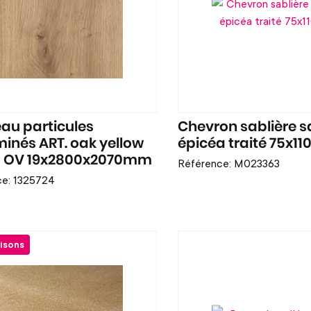
au particules
Chevron sablière s
inés ART. oak yellow
épicéa traité 75x1
 OV 19x2800x2070mm
Référence: M023363
ce: 1325724
aisons