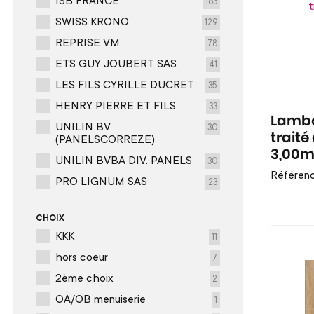
ISB FRANCE
163
SWISS KRONO
129
REPRISE VM
78
ETS GUY JOUBERT SAS
41
LES FILS CYRILLE DUCRET
35
HENRY PIERRE ET FILS
33
Lambo
UNILIN BV
30
trait
(PANELSCORREZE)
3,00
UNILIN BVBA DIV. PANELS
30
Référenc
PRO LIGNUM SAS
23
CHOIX
KKK
11
hors coeur
7
2ème choix
2
OA/OB menuiserie
1