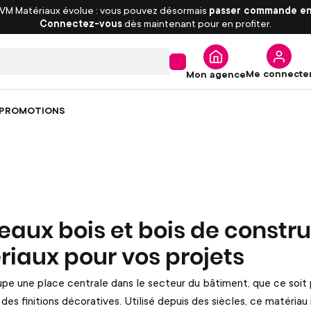
 VM Matériaux évolue : vous pouvez désormais
passer commande en
Connectez-vous
dès maintenant pour en profiter.
Me connecte
Mon agence
PROMOTIONS
aux bois et bois de construc
iaux pour vos projets
upe une place centrale dans le secteur du bâtiment, que ce soi
u des finitions décoratives. Utilisé depuis des siècles, ce matér