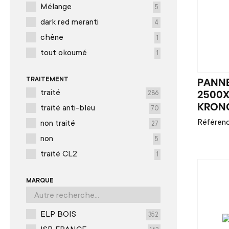
Mélange
5
dark red meranti
4
chêne
1
tout okoumé
1
TRAITEMENT
PANN
traité
286
2500
traité anti-bleu
KRON
70
Référen
non traité
27
non
5
traité CL2
1
MARQUE
ELP BOIS
352