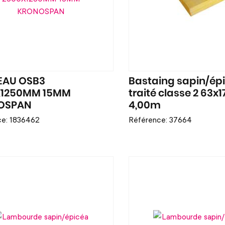
EAU OSB3
Bastaing sapin/ép
X1250MM 15MM
traité classe 2 63
OSPAN
4,00m
ce: 1836462
Référence: 37664