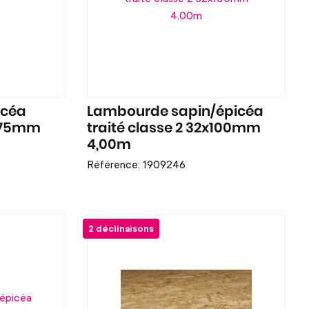
icéa
Lambourde sapin/épicéa
x175mm
traité classe 2 32x100mm
4,00m
Référence: 1909246
2 déclinaisons