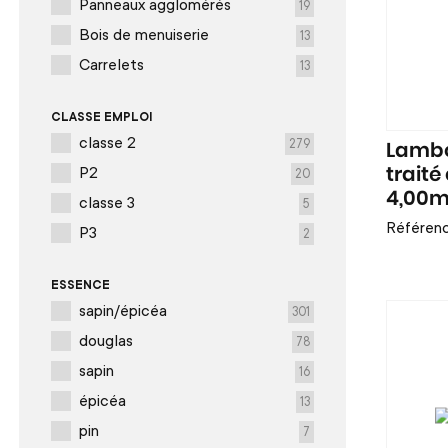
Panneaux agglomérés
19
Bois de menuiserie
13
Carrelets
13
CLASSE EMPLOI
classe 2
279
Lambo
P2
trait
20
4,00
classe 3
5
Référen
P3
2
ESSENCE
sapin/épicéa
301
douglas
78
sapin
16
épicéa
13
pin
7