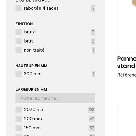
ÉTAT DE SURFACE
rabotée 4 faces
3
FINITION
brute
7
brut
2
non traité
1
Panne
stand
HAUTEUR EN MM
300 mm
Référen
1
LARGEUR EN MM
2070 mm
138
200 mm
67
150 mm
57