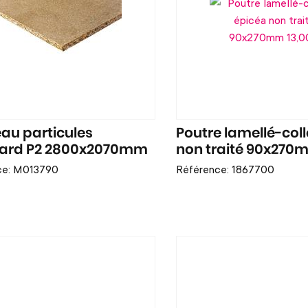
au particules
Poutre lamellé-col
ard P2 2800x2070mm
non traité 90x270
ce: M013790
Référence: 1867700