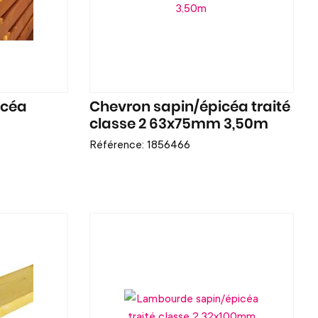
icéa
Chevron sapin/épicéa traité
classe 2 63x75mm 3,50m
Référence: 1856466