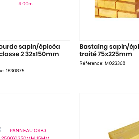
urde sapin/épicéa
Bastaing sapin/ép
é classe 2 32x150mm
traité 75x225mm
m
Référence: M023368
ce: 1830875