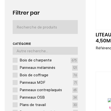
Filtrer par
LITEA
4,50M
CATÉGORIE
Référen
Bois de charpente
675
Panneaux mélaminés
121
Bois de coffrage
76
Panneaux MDF
71
Panneaux contreplaqués
65
Panneaux OSB
34
Plans de travail
30