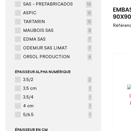
SAS - PREFABRICADOS
14
EMBAS
ASPIC
13
90X90
TARTARIN
13
Référen
MAUBOIS SAS
8
EDMA SAS
7
ODEMUR SAS LIMAT
7
ORSOL PRODUCTION
6
ÉPAISSEUR ALPHA NUMÉRIQUE
3,5/2
2
3,5 cm
1
3,5/4
1
4 cm
1
5/6,5
1
ÉPAISSEUR EN CM