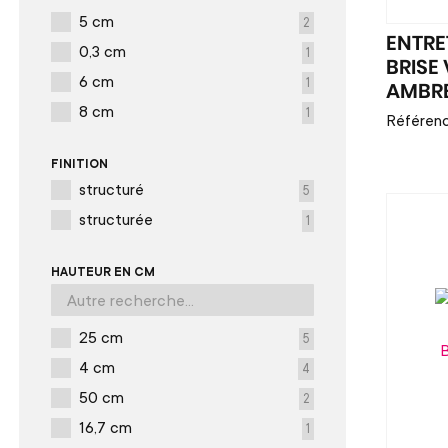
5 cm
2
ENTRE
0,3 cm
1
BRISE
6 cm
1
AMBR
8 cm
1
Référen
FINITION
structuré
5
structurée
1
HAUTEUR EN CM
25 cm
5
4 cm
4
50 cm
2
16,7 cm
1