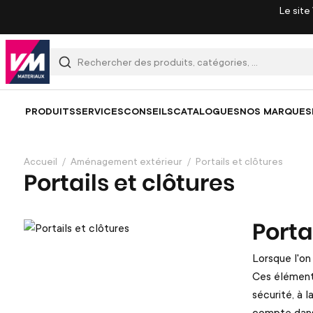
Le site
PRODUITS
SERVICES
CONSEILS
CATALOGUES
NOS MARQUES
Accueil
Aménagement extérieur
Portails et clôtures
Portails et clôtures
Porta
Lorsque l'on
Ces éléments
sécurité, à 
compte dans 