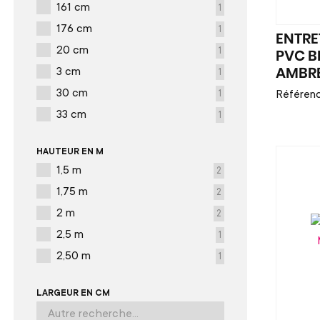
161 cm
1
176 cm
1
ENTRE
20 cm
1
PVC B
3 cm
1
AMBR
30 cm
Référenc
1
33 cm
1
HAUTEUR EN M
1,5 m
2
1,75 m
2
2 m
2
2,5 m
1
2,50 m
1
LARGEUR EN CM