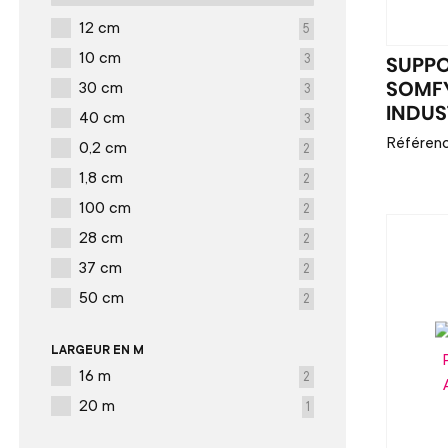
12 cm
5
10 cm
3
SUPPO
30 cm
3
SOMFY
INDUS
40 cm
3
Référen
0,2 cm
2
1,8 cm
2
100 cm
2
28 cm
2
37 cm
2
50 cm
2
LARGEUR EN M
16 m
2
20 m
1