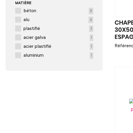
MATIÈRE
béton
8
alu
4
CHAPE
plastifié
3
30X50
acier galva
ESPA
1
Référenc
acier plastifié
1
aluminium
1