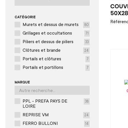
COUVE
50X28
CATÉGORIE
Référenc
Murets et dessus de murets
80
Grillages et occultations
71
Piliers et dessus de piliers
33
Clôtures et brande
24
Portails et clôtures
7
Portails et portillons
7
MARQUE
PPL - PREFA PAYS DE
38
LOIRE
REPRISE VM
24
FERRO BULLONI
14