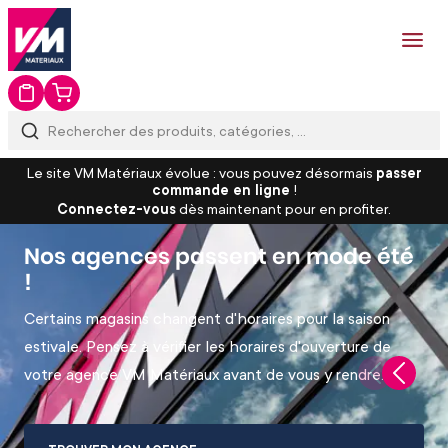
Tous les produits pour réuss
Le site VM Matériaux évolue : vous pouvez désormais
passer
commande en ligne
!
Connectez-vous
dès maintenant pour en profiter.
Nos agences passent en mode été
!
Certains magasins changent d'horaires pour la saison
estivale. Pensez à vérifier les horaires d'ouverture de
votre agence VM Matériaux avant de vous y rendre.